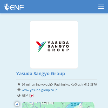
Yasuda Sangyo Group
91 minaminekoyachō, Fushimiku, Kyōtoshi 612-8379
www.yasuda-group.co.jp
일본