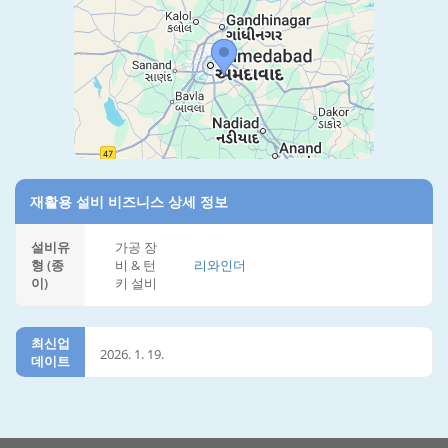
재활용 설비 비즈니스 상세 정보
설비유
가공 장
형 (종
비 & 턴
리와인더
이)
키 설비
최신업
2026. 1. 19.
데이트