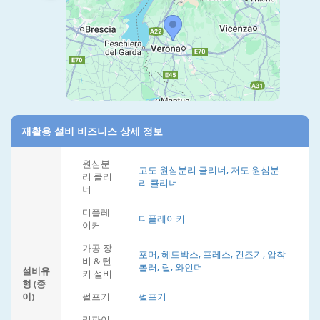
재활용 설비 비즈니스 상세 정보
원심분
고도 원심분리 클리너, 저도 원심분
리 클리
리 클리너
너
디플레
디플레이커
이커
가공 장
포머, 헤드박스, 프레스, 건조기, 압착
비 & 턴
롤러, 릴, 와인더
설비유
키 설비
형 (종
이)
펄프기
펄프기
리파이