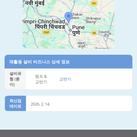
재활용 설비 비즈니스 상세 정보
설비유
펌프 &
형 (종
교반기
교반기
이)
최신업
2026. 2. 14.
데이트