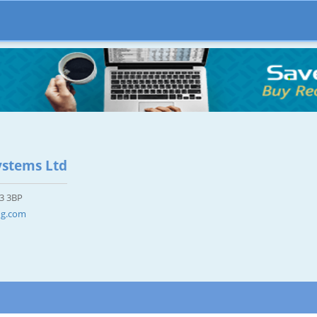
ystems Ltd
F3 3BP
ng.com