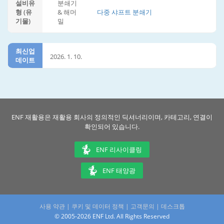
설비유
분쇄기
형 (유
& 해머
다중 샤프트 분쇄기
기물)
밀
최신업
2026. 1. 10.
데이트
ENF 재활용은 재활용 회사의 정의적인 딕셔너리이며, 카테고리, 연결이
확인되어 있습니다.
ENF 리사이클링
ENF 태양광
사용 약관
|
쿠키 및 데이터 정책
|
고객문의
|
데스크톱
© 2005-2026 ENF Ltd. All Rights Reserved