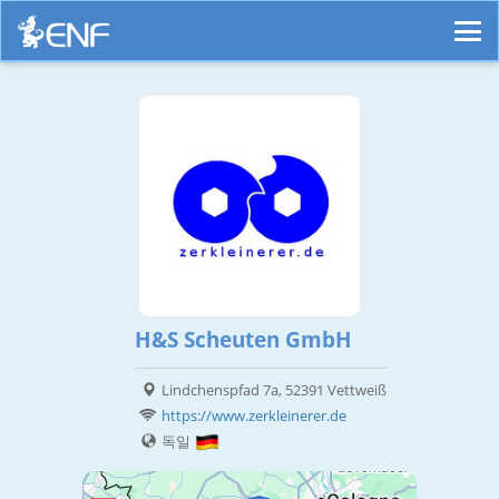
H&S Scheuten GmbH
Lindchenspfad 7a, 52391 Vettweiß
https://www.zerkleinerer.de
독일