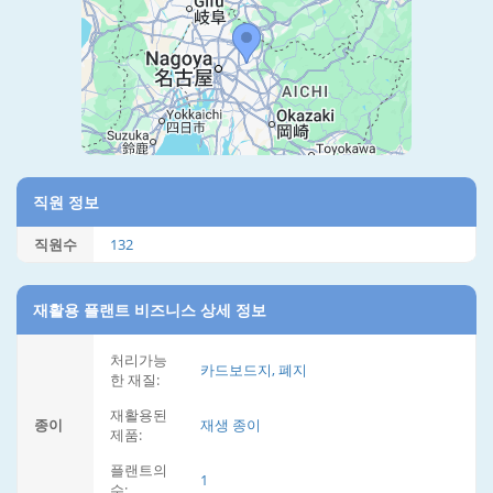
직원 정보
직원수
132
재활용 플랜트 비즈니스 상세 정보
처리가능
카드보드지, 폐지
한 재질:
재활용된
종이
재생 종이
제품:
플랜트의
1
수: