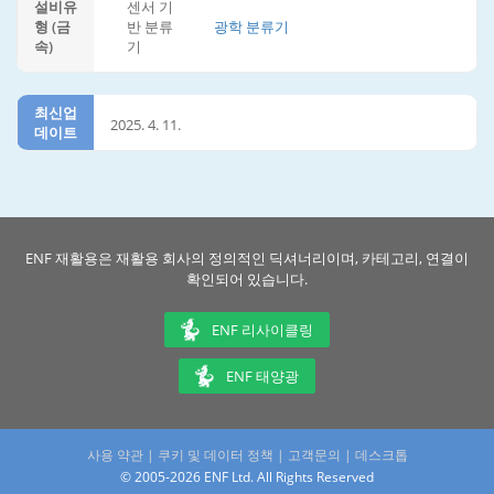
설비유
센서 기
형 (금
반 분류
광학 분류기
속)
기
최신업
2025. 4. 11.
데이트
ENF 재활용은 재활용 회사의 정의적인 딕셔너리이며, 카테고리, 연결이
확인되어 있습니다.
ENF 리사이클링
ENF 태양광
사용 약관
|
쿠키 및 데이터 정책
|
고객문의
|
데스크톱
© 2005-2026 ENF Ltd. All Rights Reserved