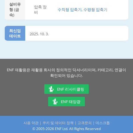
설비유
압축 장
형 (금
수직형 압축기, 수평형 압축기
비
속)
최신업
2025. 10. 3.
데이트
ENF 재활용은 재활용 회사의 정의적인 딕셔너리이며, 카테고리, 연결이
확인되어 있습니다.
ENF 리사이클링
ENF 태양광
사용 약관
|
쿠키 및 데이터 정책
|
고객문의
|
데스크톱
© 2005-2026 ENF Ltd. All Rights Reserved