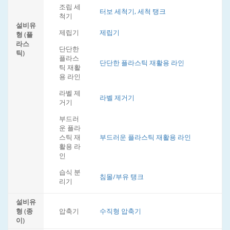
조립 세
터보 세척기, 세척 탱크
척기
설비유
제립기
제립기
형 (플
라스
단단한
틱)
플라스
단단한 플라스틱 재활용 라인
틱 재활
용 라인
라벨 제
라벨 제거기
거기
부드러
운 플라
스틱 재
부드러운 플라스틱 재활용 라인
활용 라
인
습식 분
침몰/부유 탱크
리기
설비유
형 (종
압축기
수직형 압축기
이)