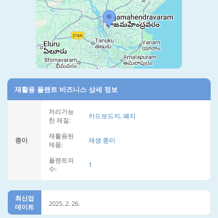
재활용 플랜트 비즈니스 상세 정보
처리가능
카드보드지, 폐지
한 재질:
재활용된
종이
재생 종이
제품:
플랜트의
1
수:
최신업
2025. 2. 26.
데이트