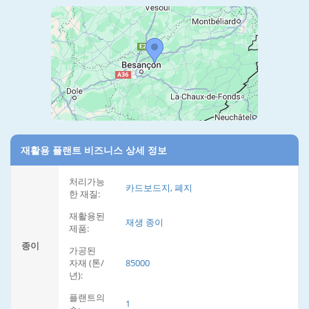
재활용 플랜트 비즈니스 상세 정보
처리가능
카드보드지, 폐지
한 재질:
재활용된
재생 종이
제품:
종이
가공된
자재 (톤/
85000
년):
플랜트의
1