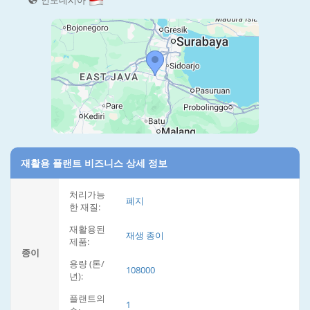
인도네시아
재활용 플랜트 비즈니스 상세 정보
처리가능
폐지
한 재질:
재활용된
재생 종이
제품:
종이
용량 (톤/
108000
년):
플랜트의
1