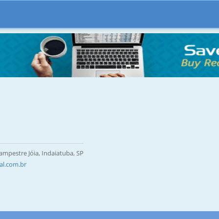
ampestre Jóia, Indaiatuba, SP
al.com.br