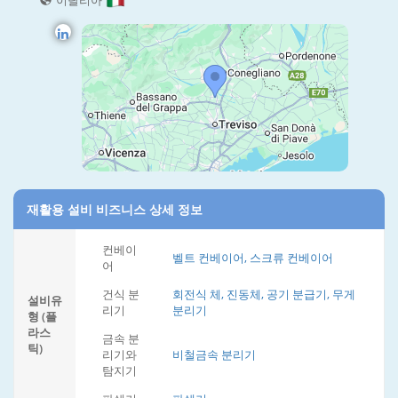
이탈리아
재활용 설비 비즈니스 상세 정보
컨베이
벨트 컨베이어, 스크류 컨베이어
어
건식 분
회전식 체, 진동체, 공기 분급기, 무게
설비유
리기
분리기
형 (플
라스
금속 분
틱)
리기와
비철금속 분리기
탐지기