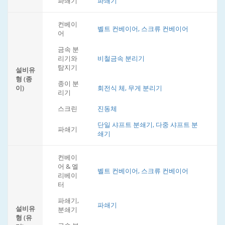
파쇄기
파쇄기
컨베이
벨트 컨베이어, 스크류 컨베이어
어
금속 분
리기와
비철금속 분리기
탐지기
설비유
형 (종
종이 분
이)
회전식 체, 무게 분리기
리기
스크린
진동체
단일 샤프트 분쇄기, 다중 샤프트 분
파쇄기
쇄기
컨베이
어 & 엘
벨트 컨베이어, 스크류 컨베이어
리베이
터
파쇄기,
파쇄기
설비유
분쇄기
형 (유