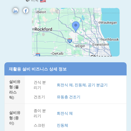
미국
재활용 설비 비즈니스 상세 정보
설비유
건식 분
회전식 체, 진동체, 공기 분급기
형 (플
리기
라스
건조기
유동층 건조기
틱)
종이 분
설비유
회전식 체
리기
형 (종
이)
스크린
진동체