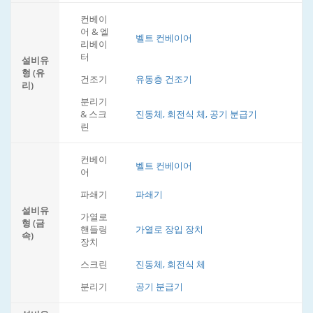
컨베이
어 & 엘
벨트 컨베이어
리베이
터
설비유
형 (유
건조기
유동층 건조기
리)
분리기
& 스크
진동체, 회전식 체, 공기 분급기
린
컨베이
벨트 컨베이어
어
파쇄기
파쇄기
설비유
가열로
형 (금
핸들링
가열로 장입 장치
속)
장치
스크린
진동체, 회전식 체
분리기
공기 분급기