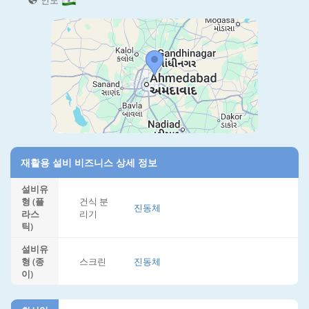
인도
재활용 설비 비즈니스 상세 정보
설비유
형 (플
건식 분
진동체
라스
리기
틱)
설비유
형 (종
스크린
진동체
이)