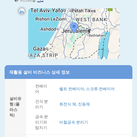
이스라엘
재활용 설비 비즈니스 상세 정보
컨베이
벨트 컨베이어, 스크류 컨베이어
어
설비유
건식 분
형 (플
회전식 체, 진동체
리기
라스
틱)
금속 분
리기와
비철금속 분리기
탐지기