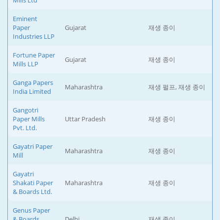
Mills Ltd
Eminent
Paper
Gujarat
재생 종이
Industries LLP
Fortune Paper
Gujarat
재생 종이
Mills LLP
Ganga Papers
Maharashtra
재생 펄프, 재생 종이
India Limited
Gangotri
Paper Mills
Uttar Pradesh
재생 종이
Pvt. Ltd.
Gayatri Paper
Maharashtra
재생 종이
Mill
Gayatri
Shakati Paper
Maharashtra
재생 종이
& Boards Ltd.
Genus Paper
& Boards
Delhi
재생 종이