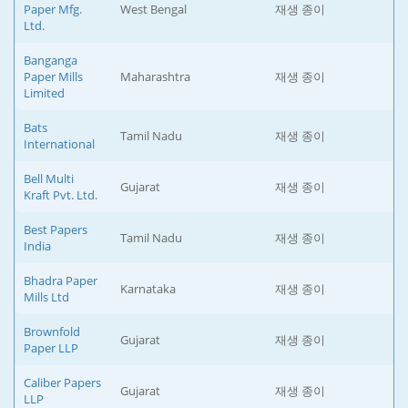
Paper Mfg.
West Bengal
재생 종이
Ltd.
Banganga
Paper Mills
Maharashtra
재생 종이
Limited
Bats
Tamil Nadu
재생 종이
International
Bell Multi
Gujarat
재생 종이
Kraft Pvt. Ltd.
Best Papers
Tamil Nadu
재생 종이
India
Bhadra Paper
Karnataka
재생 종이
Mills Ltd
Brownfold
Gujarat
재생 종이
Paper LLP
Caliber Papers
Gujarat
재생 종이
LLP