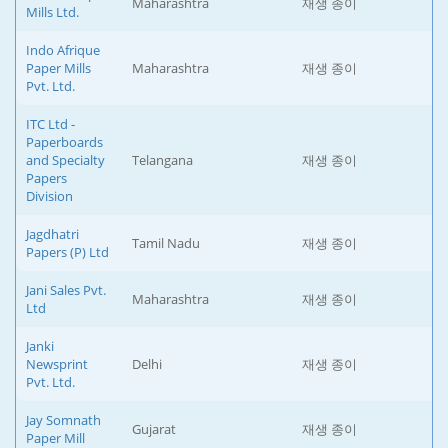
Maharashtra
재생 종이
Mills Ltd.
Indo Afrique
Paper Mills
Maharashtra
재생 종이
Pvt. Ltd.
ITC Ltd -
Paperboards
and Specialty
Telangana
재생 종이
Papers
Division
Jagdhatri
Tamil Nadu
재생 종이
Papers (P) Ltd
Jani Sales Pvt.
Maharashtra
재생 종이
Ltd
Janki
Newsprint
Delhi
재생 종이
Pvt. Ltd.
Jay Somnath
Gujarat
재생 종이
Paper Mill