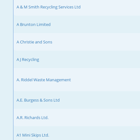
A & M Smith Recycling Services Ltd
A Brunton Limited
A Christie and Sons
A J Recycling
A. Riddel Waste Management
A.E. Burgess & Sons Ltd
A.R. Richards Ltd.
A1 Mini Skips Ltd.