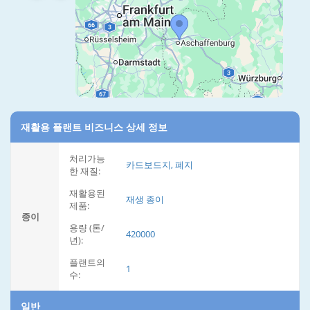
재활용 플랜트 비즈니스 상세 정보
처리가능
카드보드지, 폐지
한 재질:
재활용된
재생 종이
제품:
종이
용량 (톤/
420000
년):
플랜트의
1
수:
일반