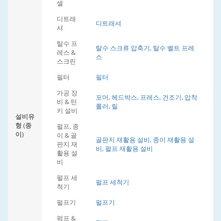
셀
디트래
디트래셔
셔
탈수 프
탈수 스크류 압축기, 탈수 벨트 프레
레스 &
스
스크린
필터
필터
가공 장
포머, 헤드박스, 프레스, 건조기, 압착
비 & 턴
롤러, 릴
키 설비
설비유
형 (종
펄프, 종
이)
이 & 골
골판지 재활용 설비, 종이 재활용 설
판지 재
비, 펄프 재활용 설비
활용 설
비
펄프 세
펄프 세척기
척기
펄프기
펄프기
펌프 &