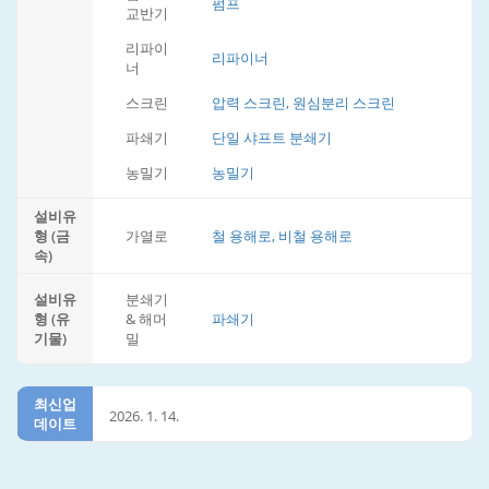
펌프
교반기
리파이
리파이너
너
스크린
압력 스크린, 원심분리 스크린
파쇄기
단일 샤프트 분쇄기
농밀기
농밀기
설비유
형 (금
가열로
철 용해로, 비철 용해로
속)
설비유
분쇄기
형 (유
& 해머
파쇄기
기물)
밀
최신업
2026. 1. 14.
데이트