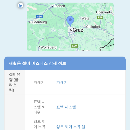
재활용 설비 비즈니스 상세 정보
설비유
형 (플
파쇄기
파쇄기
라스
틱)
표백 시
스템 &
표백 시스템
타워
잉크 제
거 부유
잉크 제거 부유 셀